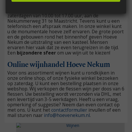
Huisverkoop van onze wijnen
Wilt u Hoeve Nekum zelf ervaren? huisverkoop op
zaterdagen van 10.00 tot 17.00 uur, aan de
Nekummerweg 31 te Maastricht. Tevens kunt u een
telefonisch een afspraak maken. In onze winkel kunt
u de monumentale hoeve zelf ervaren. De grote poort
en de gebouwen rond het binnenhof geven Hoeve
Nekum de uitstraling van een kasteel. Mensen
ervaren hier vaak dat ze even terugreizen in de tijd.
Een
bijzondere sfeer
om uw wijn uit te kiezen!
Online wijnhandel Hoeve Nekum
Voor ons assortiment wijnen kunt u rondkijken in
onze online shop, of onze fysieke winkel bezoeken
op zaterdag. U kunt een bestelling plaatsen in onze
webshop. Wij verkopen de flessen wijn per doos van 6
flessen. Uw bestelling wordt verzonden via DHL, met
een levertijd van 3-5 werkdagen. Heeft u een vraag,
opmerking of suggestie? Neem dan even contact op
met ons. U kunt het
contactformulier
invullen of een
mail sturen naar
info@hoevenekum.nl
.