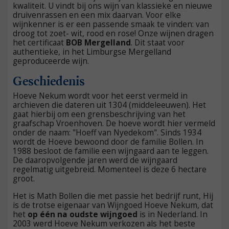
kwaliteit. U vindt bij ons wijn van klassieke en nieuwe
druivenrassen en een mix daarvan. Voor elke
wijnkenner is er een passende smaak te vinden: van
droog tot zoet- wit, rood en rose! Onze wijnen dragen
het certificaat
BOB Mergelland
. Dit staat voor
authentieke, in het Limburgse Mergelland
geproduceerde wijn.
Geschiedenis
Hoeve Nekum wordt voor het eerst vermeld in
archieven die dateren uit 1304 (middeleeuwen). Het
gaat hierbij om een grensbeschrijving van het
graafschap Vroenhoven. De hoeve wordt hier vermeld
onder de naam: "Hoeff van Nyedekom". Sinds 1934
wordt de Hoeve bewoond door de familie Bollen. In
1988 besloot de familie een wijngaard aan te leggen.
De daaropvolgende jaren werd de wijngaard
regelmatig uitgebreid. Momenteel is deze 6 hectare
groot.
Het is Math Bollen die met passie het bedrijf runt, Hij
is de trotse eigenaar van Wijngoed Hoeve Nekum, dat
het
op één na oudste wijngoed
is in Nederland. In
2003 werd Hoeve Nekum verkozen als het beste