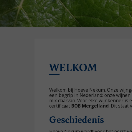
WELKOM
Welkom bij Hoeve Nekum. Onze wijnga
een begrip in Nederland: onze wijnen z
mix daarvan. Voor elke wijnkenner is 
certificaat
BOB Mergelland
. Dit staa
Geschiedenis
Hoeve Nekum wordt voor het eerst ver