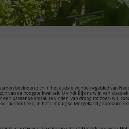
arden bevinden zich in het oudste wijnbouwgebied van Neder
ijn van de hoogste kwaliteit. U vindt bij ons wijn van klass
er een passende smaak te vinden: van droog tot zoet- wit, ro
t voor authentieke, in het Limburgse Mergelland geproduceerd
meld in archieven die dateren uit 1304 (middeleeuwen). Het 