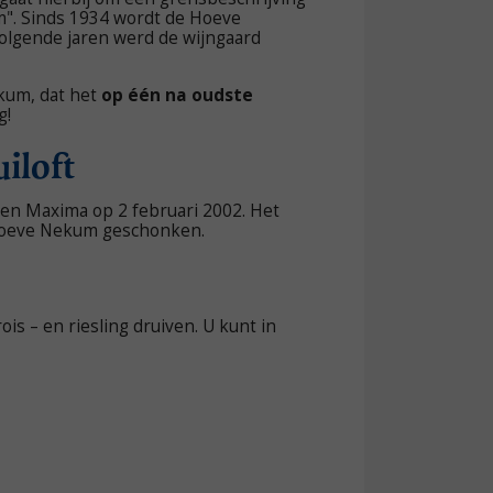
". Sinds 1934 wordt de Hoeve
volgende jaren werd de wijngaard
ekum, dat het
op één na oudste
g!
iloft
 en Maxima op 2 februari 2002. Het
n Hoeve Nekum geschonken.
is – en riesling druiven. U kunt in