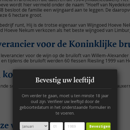
oeve wordt hier vermeld onder de naam: "Hoeff van Nyedekom
88 besloot de familie een wijngaard aan te leggen. De daarop
eze 6 hectare groot.
 bedrijf runt, Hij is de trotse eigenaar van Wijngoed Hoeve N
erd Hoeve Nekum verkozen als het beste wijngoed van Limbur
erancier voor de Koninklijke bru
everancier voor de wijn op de bruiloft van Willem-Alexander
 en tijdens de bruiloft werden 60 flessen Riesling 1999 va
u kopen bij Hoeve Nekum?
Bevestig uw leeftijd
nde soorten druiven, waaronder bijvoorbeeld wijn van auxerro
Om verder te gaan, moet u ten minste 18 jaar
oud zijn. Verifieer uw leeftijd door de
geboortedatum in het onderstaande formulier in
te voeren.
ze wijnen
Bevestigen