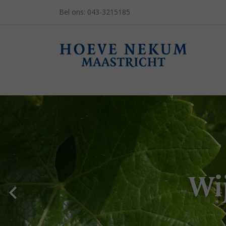
Bel ons:
043-3215185
Wi
