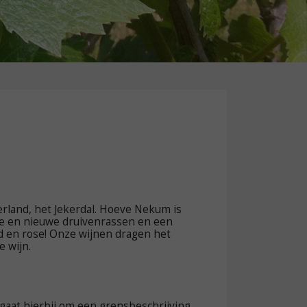
land, het Jekerdal. Hoeve Nekum is
ieke en nieuwe druivenrassen en een
od en rose! Onze wijnen dragen het
e wijn.
gaat hierbij om een grensbeschrijving