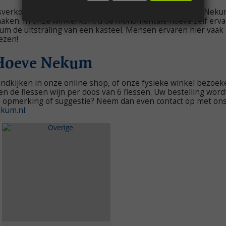
sverkoop op zaterdagen van 10.00 tot 17.00 uur, aan de Nek
maken. In onze winkel kunt u de monumentale hoeve zelf erv
de uitstraling van een kasteel. Mensen ervaren hier vaak da
ezen!
 Hoeve Nekum
ndkijken in onze online shop, of onze fysieke winkel bezoek
n de flessen wijn per doos van 6 flessen. Uw bestelling word
, opmerking of suggestie? Neem dan even contact op met ons
kum.nl
.