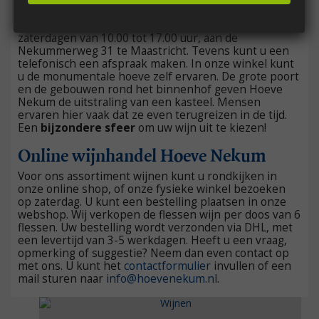
Huisverkoop van onze wijnen
Wilt u Hoeve Nekum zelf ervaren? huisverkoop op
zaterdagen van 10.00 tot 17.00 uur, aan de
Nekummerweg 31 te Maastricht. Tevens kunt u een
telefonisch een afspraak maken. In onze winkel kunt
u de monumentale hoeve zelf ervaren. De grote poort
en de gebouwen rond het binnenhof geven Hoeve
Nekum de uitstraling van een kasteel. Mensen
ervaren hier vaak dat ze even terugreizen in de tijd.
Een
bijzondere sfeer
om uw wijn uit te kiezen!
Online wijnhandel Hoeve Nekum
Voor ons assortiment wijnen kunt u rondkijken in
onze online shop, of onze fysieke winkel bezoeken
op zaterdag. U kunt een bestelling plaatsen in onze
webshop. Wij verkopen de flessen wijn per doos van 6
flessen. Uw bestelling wordt verzonden via DHL, met
een levertijd van 3-5 werkdagen. Heeft u een vraag,
opmerking of suggestie? Neem dan even contact op
met ons. U kunt het
contactformulier
invullen of een
mail sturen naar
info@hoevenekum.nl
.