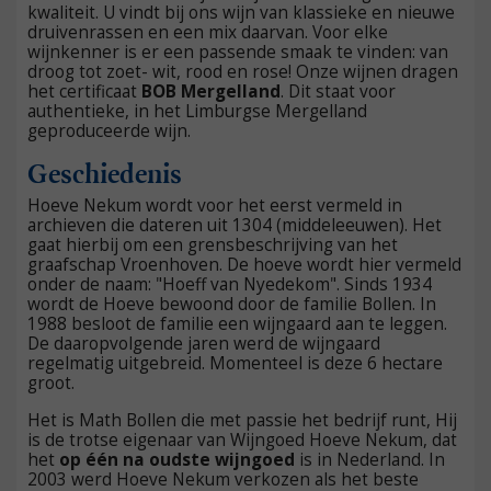
kwaliteit. U vindt bij ons wijn van klassieke en nieuwe
druivenrassen en een mix daarvan. Voor elke
wijnkenner is er een passende smaak te vinden: van
droog tot zoet- wit, rood en rose! Onze wijnen dragen
het certificaat
BOB Mergelland
. Dit staat voor
authentieke, in het Limburgse Mergelland
geproduceerde wijn.
Geschiedenis
Hoeve Nekum wordt voor het eerst vermeld in
archieven die dateren uit 1304 (middeleeuwen). Het
gaat hierbij om een grensbeschrijving van het
graafschap Vroenhoven. De hoeve wordt hier vermeld
onder de naam: "Hoeff van Nyedekom". Sinds 1934
wordt de Hoeve bewoond door de familie Bollen. In
1988 besloot de familie een wijngaard aan te leggen.
De daaropvolgende jaren werd de wijngaard
regelmatig uitgebreid. Momenteel is deze 6 hectare
groot.
Het is Math Bollen die met passie het bedrijf runt, Hij
is de trotse eigenaar van Wijngoed Hoeve Nekum, dat
het
op één na oudste wijngoed
is in Nederland. In
2003 werd Hoeve Nekum verkozen als het beste